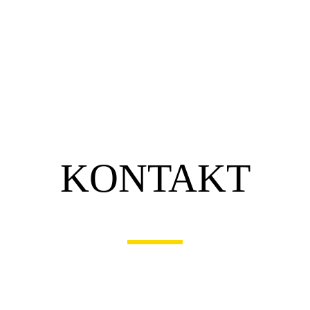
KONTAKT
UNSERE ADRESSE
diboFLEX Bauelemente GmbH
Veldner Straße 29
A-4120 Neufelden