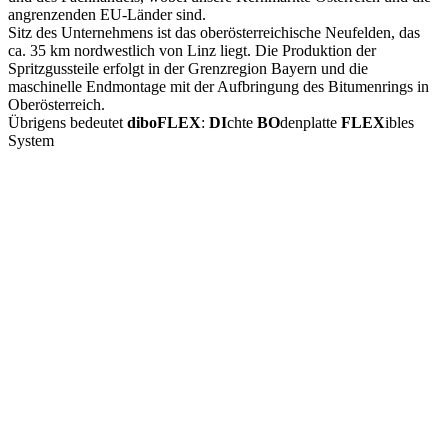
angrenzenden EU-Länder sind.
Sitz des Unternehmens ist das oberösterreichische Neufelden, das
ca. 35 km nordwestlich von Linz liegt. Die Produktion der
Spritzgussteile erfolgt in der Grenzregion Bayern und die
maschinelle Endmontage mit der Aufbringung des Bitumenrings in
Oberösterreich.
Übrigens bedeutet
diboFLEX
:
DI
chte
BO
denplatte
FLEX
ibles
System